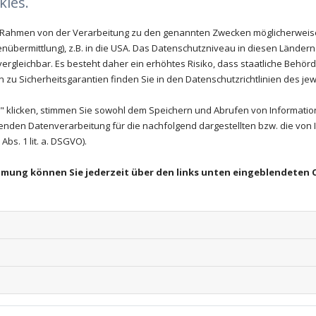
ies.
im Rahmen von der Verarbeitung zu den genannten Zwecken möglicherwei
... für die unt
nübermittlung), z.B. in die USA. Das Datenschutzniveau in diesen Ländern 
rgleichbar. Es besteht daher ein erhöhtes Risiko, dass staatliche Behör
Kommen Sie zur Vor
orsorge stehen uns
zu Sicherheitsgarantien finden Sie in den Datenschutzrichtlinien des jew
geliebten Haustiere
r Verfügung:
 klicken, stimmen Sie sowohl dem Speichern und Abrufen von Information
Wir kümmern uns 
enden Datenverarbeitung für die nachfolgend dargestellten bzw. die von
bs. 1 lit. a. DSGVO).
Hunde
Kaninche
immung können Sie jederzeit über den links unten eingeblendeten 
Ratten
Reptilien
Katzen
Hamster
Mäuse
Chinchill
Meersch