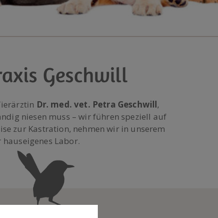
raxis Geschwill
ierärztin
Dr. med. vet. Petra Geschwill
,
ändig niesen muss – wir führen speziell auf
se zur Kastration, nehmen wir in unserem
r hauseigenes Labor.