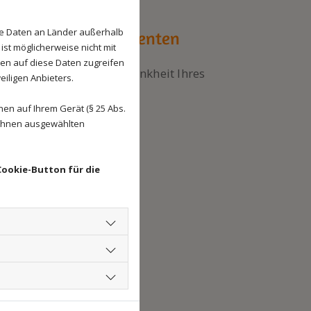
se Daten an Länder außerhalb
erschiedlichsten Patienten
ist möglicherweise nicht mit
den auf diese Daten zugreifen
sorge oder bei einer Krankheit Ihres
eiligen Anbieters.
s zu uns in die Praxis.
en auf Ihrem Gerät (§ 25 Abs.
um:
 Ihnen ausgewählten
n
Cookie-Button für die
a
weinchen