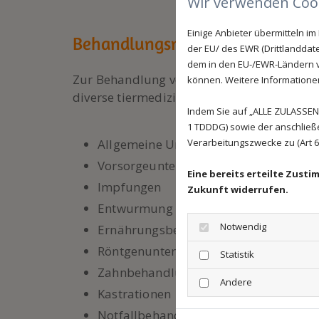
Wir verwenden Cook
Einige Anbieter übermitteln 
Behandlungsmöglichkeiten
der EU/ des EWR (Drittlanddate
dem in den EU-/EWR-Ländern ve
Zur Behandlung von Krankheiten und zur V
können. Weitere Informationen 
diverse tiermedizinische Möglichkeiten zu
Indem Sie auf „ALLE ZULASSEN"
1 TDDDG) sowie der anschließ
Verarbeitungszwecke zu (Art 6 A
Allgemeine Untersuchungen
Vorsorgeuntersuchungen
Eine bereits erteilte Zust
Impfungen
Zukunft widerrufen.
Entwurmung
Notwendig
Ernährungsberatung
Röntgenuntersuchungen
Statistik
Zahnbehandlungen
Andere
Kastrationen
Notfallbehandlungen