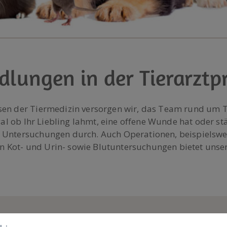
dlungen in der Tierarztp
sen der Tiermedizin versorgen wir, das Team rund um T
gal ob Ihr Liebling lahmt, eine offene Wunde hat oder st
 Untersuchungen durch. Auch Operationen, beispielswei
von Kot- und Urin- sowie Blutuntersuchungen bietet unse