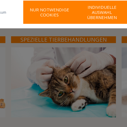
Frettchen
INDIVIDUELLE
NUR NOTWENDIGE
AUSWAHL
sum
COOKIES
Pferde
ÜBERNEHMEN
SPEZIELLE TIERBEHANDLUNGEN