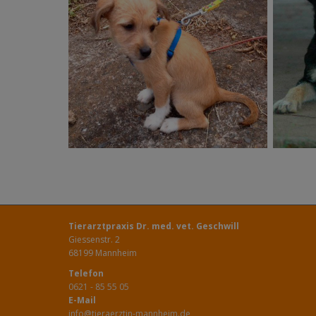
Tierarztpraxis Dr. med. vet. Geschwill
Giessenstr. 2
68199 Mannheim
Telefon
0621 - 85 55 05
E-Mail
info@tieraerztin-mannheim.de